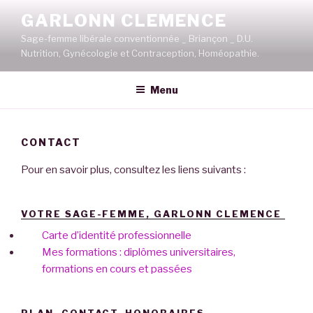
Aller
GARLONN CLEMENCE
au
Sage-femme libérale conventionnée _ Briançon _ D.U.
contenu
Nutrition, Gynécologie et Contraception, Homéopathie.
principal
Menu
CONTACT
Pour en savoir plus, consultez les liens suivants :
VOTRE SAGE-FEMME, GARLONN CLEMENCE
Carte d’identité professionnelle
Mes formations : diplômes universitaires,
formations en cours et passées
PLAN, CONTACT, HONORAIRES