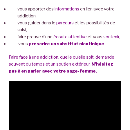
vous apporter des
informations
en lien avec votre
addiction,
vous guider dans le
parcours
et les possibilités de
suivi,
faire preuve d’une
écoute attentive
et vous
soutenir
,
vous
prescrire un substitut nicotinique
.
Faire face à une addiction, quelle qu’elle soit, demande
souvent du temps et un soutien extérieur.
N’hésitez
pas à en parler avec votre sage-femme.