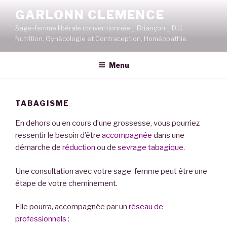
Aller
GARLONN CLEMENCE
au
Sage-femme libérale conventionnée _ Briançon _ D.U.
contenu
Nutrition, Gynécologie et Contraception, Homéopathie.
principal
Menu
TABAGISME
En dehors ou en cours d’une grossesse, vous pourriez
ressentir le besoin d’être
accompagnée
dans une
démarche de
réduction
ou de
sevrage tabagique.
Une consultation avec votre sage-femme peut être une
étape de votre cheminement.
Elle pourra, accompagnée par un
réseau de
professionnels
: