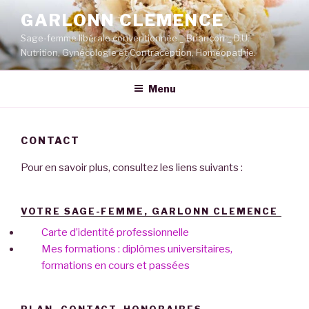
Aller
GARLONN CLEMENCE
au
Sage-femme libérale conventionnée _ Briançon _ D.U.
contenu
Nutrition, Gynécologie et Contraception, Homéopathie.
principal
Menu
CONTACT
Pour en savoir plus, consultez les liens suivants :
VOTRE SAGE-FEMME, GARLONN CLEMENCE
Carte d’identité professionnelle
Mes formations : diplômes universitaires,
formations en cours et passées
PLAN, CONTACT, HONORAIRES